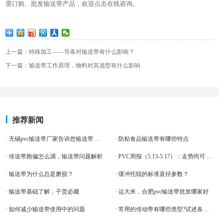
需订购、批发输送带产品，欢迎点击在线咨询。
上一篇：特殊加工——导条对输送带有什么影响？
下一篇：输送带工作原理，物料对其选型有什么影响
推荐新闻
· 无锡pvc输送带厂家告诉您输送带如何搬运
· 防粘食品输送带有哪些特点
· 传送带跑偏怎么调，输送带问题解析
· PVC周报（5.13-5.17）：走势尚可 PVC市场高位震
· 输送带为什么总是磨损？
· 缓冲托辊的标准直径参数？
· 输送带基础了解，干货必藏
· 运大米，合肥pvc输送带批发哪家好
· 如何减少输送带使用中的问题
· 常用的传动带有哪些类型?试述各自的特点和应用