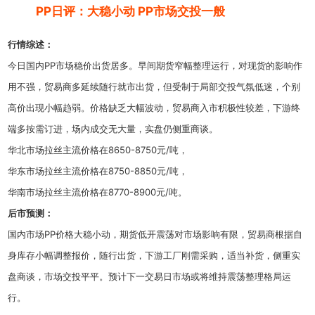
PP日评：大稳小动 PP市场交投一般
行情综述：
今日国内PP市场稳价出货居多。早间期货窄幅整理运行，对现货的影响作
用不强，贸易商多延续随行就市出货，但受制于局部交投气氛低迷，个别
高价出现小幅趋弱。价格缺乏大幅波动，贸易商入市积极性较差，下游终
端多按需订进，场内成交无大量，实盘仍侧重商谈。
华北市场拉丝主流价格在8650-8750元/吨，
华东市场拉丝主流价格在8750-8850元/吨，
华南市场拉丝主流价格在8770-8900元/吨。
后市预
测：
国内市场PP价格大稳小动，期货低开震荡对市场影响有限，贸易商根据自
身库存小幅调整报价，随行出货，下游工厂刚需采购，适当补货，侧重实
盘商谈，市场交投平平。预计下一交易日市场或将维持震荡整理格局运
行。