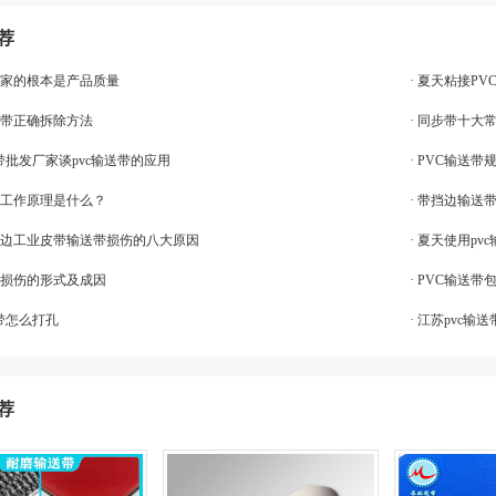
荐
厂家的根本是产品质量
· 夏天粘接P
送带正确拆除方法
· 同步带十大
输送带批发厂家谈pvc输送带的应用
· PVC输送
的工作原理是什么？
· 带挡边输送
角挡边工业皮带输送带损伤的八大原因
· 夏天使用p
带损伤的形式及成因
· PVC输送
送带怎么打孔
· 江苏pvc
荐