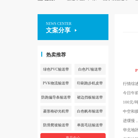
NEWS CENTER
文案分享
热卖推荐
绿色PVC输送带
白色PU输送带
PVK物流输送带
印刷跑步机皮带
行情综
今日午前
防跑偏导条输送带
裙边挡板输送带
100元
菱形格砂光机带
白色帆布输送带
中空和膜
进缓慢
防滑爬坡输送带
单面毛毡输送带
华北地区L
产品中心