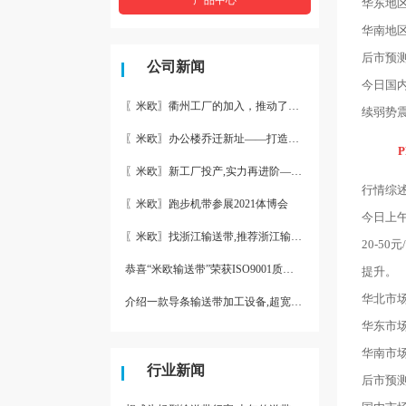
华东地区L
华南地区L
后市预
公司新闻
今日国
〖米欧〗衢州工厂的加入，推动了产能更节约了成本。
续弱势
〖米欧〗办公楼乔迁新址——打造新起点 再著新篇章
〖米欧〗新工厂投产,实力再进阶—米欧带业衢州工厂投产并平稳运
行情综
〖米欧〗跑步机带参展2021体博会
今日上
〖米欧〗找浙江输送带,推荐浙江输送带生产厂家“米欧”
20-
恭喜“米欧输送带”荣获ISO9001质量体系认证
提升。
华北市场
介绍一款导条输送带加工设备,超宽输送带利器
华东市场
华南市场
行业新闻
后市预