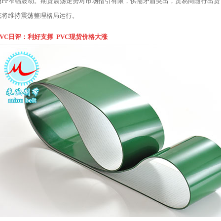
场PP窄幅波动。期货震荡走势对市场指引有限，供需矛盾突出，贸易商随行出
或将维持震荡整理格局运行。
PVC日评：利好支撑 PVC现货价格大涨