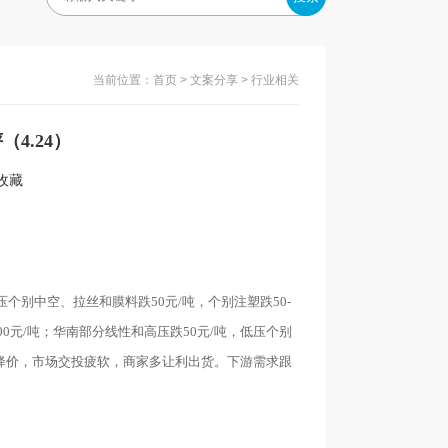
当前位置：
首页
>
文案分享
> 行业相关
4.24）
入收藏
压个别中空、拉丝和膜料跌50元/吨，个别注塑跌50-
-100元/吨；华南部分线性和高压跌50元/吨，低压个别
继续降价，市场交投疲软，商家多让利出货。下游需求跟