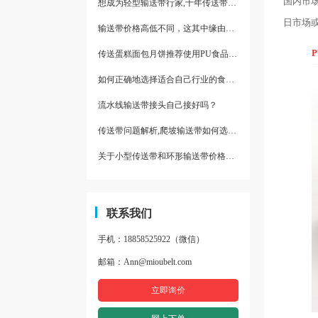
国内市
想成为轻型输送带行家,十年传送带师傅教你三招
日市场
输送带价格高低不同，这其中缘由你清楚了吗
传送蛋糕面包月饼推荐使用PU食品级输送带
如何正确地选择适合自己行业的食品输送带
流水线输送带接头自己接好吗？
传送带问题解析,爬坡输送带如何选择,推荐一款防滑输送带
关于小型传送带和环形输送带价格，他们有什么区别点。
联系我们
手机：18858525922（微信）
邮箱：Ann@mioubelt.com
立即询价