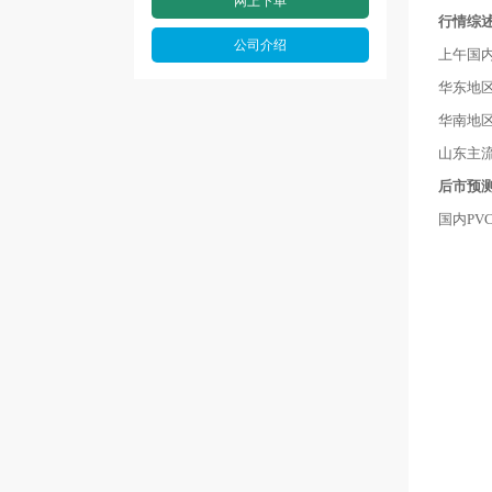
网上下单
行情综
公司介绍
上午国
华东地区主
华南地区6
山东主流6
后市预
国内P