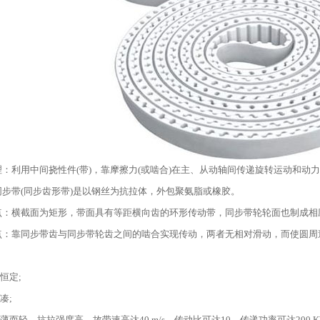
：利用中间挠性件(带)，靠摩擦力(或啮合)在主、从动轴间传递旋转运动和动
同步带(同步齿形带)是以钢丝为抗拉体，外包聚氨脂或橡胶。
点：横截面为矩形，带面具有等距横向齿的环形传动带，同步带轮轮面也制成相
点：靠同步带齿与同步带轮齿之间的啮合实现传动，两者无相对滑动，而使圆周
比恒定;
凑;
带薄而轻，抗拉强度高，故带速高达40 m/s，传动比可达10，传递功率可达200 K