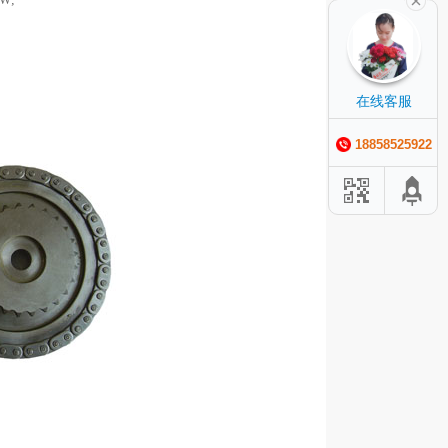
在线客服
18858525922