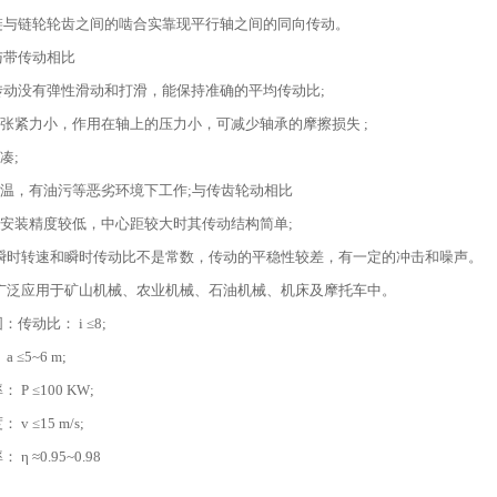
链与链轮轮齿之间的啮合实靠现平行轴之间的同向传动。
与带传动相比
轮传动没有弹性滑动和打滑，能保持准确的平均传动比;
的张紧力小，作用在轴上的压力小，可减少轴承的摩擦损失 ;
凑;
高温，有油污等恶劣环境下工作;与传齿轮动相比
和安装精度较低，中心距较大时其传动结构简单;
 瞬时转速和瞬时传动比不是常数，传动的平稳性较差，有一定的冲击和噪声。
 广泛应用于矿山机械、农业机械、石油机械、机床及摩托车中。
传动比： i ≤8;
 ≤5~6 m;
 P ≤100 KW;
v ≤15 m/s;
η ≈0.95~0.98