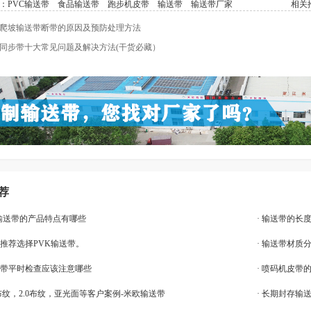
：
PVC输送带
食品输送带
跑步机皮带
输送带
输送带厂家
相关推
爬坡输送带断带的原因及预防处理方法
同步带十大常见问题及解决方法(干货必藏）
荐
U输送带的产品特点有哪些
· 输送带的长
业推荐选择PVK输送带。
· 输送带材质
输送带平时检查应该注意哪些
· 喷码机皮带
.5布纹，2.0布纹，亚光面等客户案例-米欧输送带
· 长期封存输