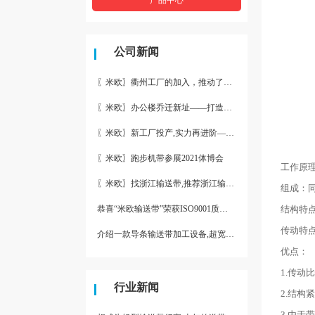
公司新闻
〖米欧〗衢州工厂的加入，推动了产能更节约了成本。
〖米欧〗办公楼乔迁新址——打造新起点 再著新篇章
〖米欧〗新工厂投产,实力再进阶—米欧带业衢州工厂投产并平稳运
〖米欧〗跑步机带参展2021体博会
工作原理
〖米欧〗找浙江输送带,推荐浙江输送带生产厂家“米欧”
组成：
恭喜“米欧输送带”荣获ISO9001质量体系认证
结构特
传动特
介绍一款导条输送带加工设备,超宽输送带利器
优点：
1.传动
行业新闻
2.结构紧
3.由于