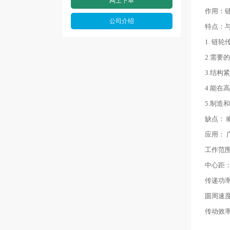
网上下单
作用：
公司介绍
特点：
1. 链
2.需要
3.结构紧
4.能在
5.制造
缺点：
应用：
工作范围：
中心距： a
传递功率：
圆周速度： 
传动效率： 