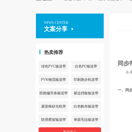
NEWS CENTER
文案分享
热卖推荐
同步
绿色PVC输送带
白色PU输送带
今天跟
PVK物流输送带
印刷跑步机皮带
一、
同
防跑偏导条输送带
裙边挡板输送带
菱形格砂光机带
白色帆布输送带
防滑爬坡输送带
单面毛毡输送带
产品中心