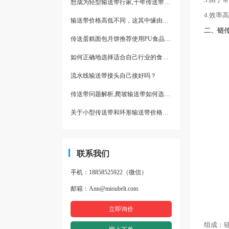
想成为轻型输送带行家,十年传送带师傅教你三招
4.效率高
输送带价格高低不同，这其中缘由你清楚了吗
二、链
传送蛋糕面包月饼推荐使用PU食品级输送带
如何正确地选择适合自己行业的食品输送带
流水线输送带接头自己接好吗？
传送带问题解析,爬坡输送带如何选择,推荐一款防滑输送带
关于小型传送带和环形输送带价格，他们有什么区别点。
联系我们
手机：18858525922（微信）
邮箱：Ann@mioubelt.com
立即询价
组成：