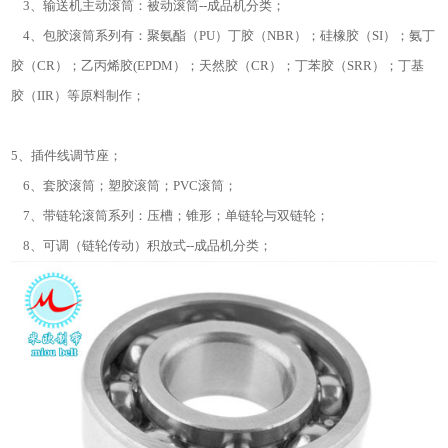
3、输送机主动滚筒：被动滚筒--成品机分类；
4、包胶滚筒系列有：聚氨酯（PU）丁胶（NBR）；硅橡胶（SI）；氨丁
胶（CR）；乙丙烯胶(EPDM）；天然胶（CR）；丁苯胶（SRR）；丁基
胶（IIR）等原料制作；
5、插件线调节座；
6、套胶滚筒；塑胶滚筒；PVC滚筒；
7、带链轮滚筒系列：压槽；锥形；单链轮与双链轮；
8、可调（链轮传动）积放式--成品机分类；