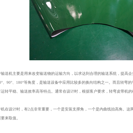
带输送机主要是用来改变输送物的运输方向，以求达到合理的输送系统，提高企
0°、90°、180°等角度，是输送设备中应用比较多的换向结构之一。而且转
有运转平稳、输送效率高等特点。通常在设计时，根据客户要求，转弯皮带机的
带机在设计时，有2点非常重要，一个是安装支撑角，一个是内曲线抬高角。这
需要来取值。