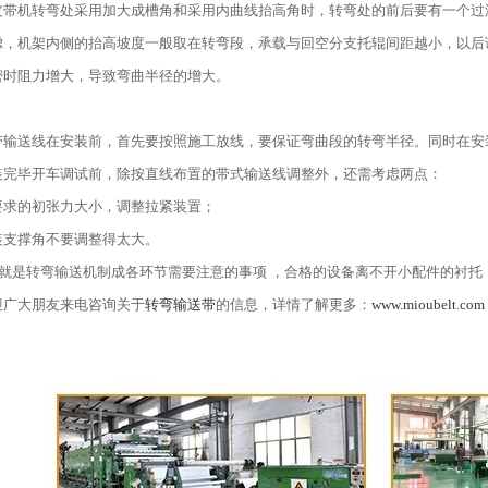
皮带机转弯处采用加大成槽角和采用内曲线抬高角时，转弯处的前后要有一个过
虑，机架内侧的抬高坡度一般取在转弯段，承载与回空分支托辊间距越小，以后
密时阻力增大，导致弯曲半径的增大。
带输送线在安装前，首先要按照施工放线，要保证弯曲段的转弯半径。同时在安
装完毕开车调试前，除按直线布置的带式输送线调整外，还需考虑两点：
要求的初张力大小，调整拉紧装置；
装支撑角不要调整得太大。
是转弯输送机制成各环节需要注意的事项 ，合格的设备离不开小配件的衬托
迎广大朋友来电咨询关于
转弯输送带
的信息，详情了解更多：
www.mioubelt.com