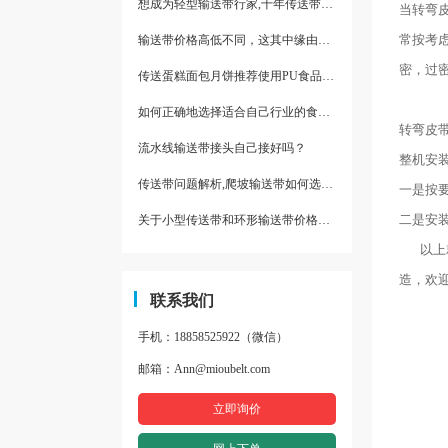
想成为轻型输送带行家,十年传送带师傅教你三招
当转弯
常按考
输送带价格高低不同，这其中缘由你清楚了吗
密，过
传送蛋糕面包月饼推荐使用PU食品级输送带
如何正确地选择适合自己行业的食品输送带
转弯皮
流水线输送带接头自己接好吗？
整机安
传送带问题解析,爬坡输送带如何选择,推荐一款防滑输送带
一是按
二是安
关于小型传送带和环形输送带价格，他们有什么区别点。
以上就
造，欢
联系我们
手机：18858525922（微信）
邮箱：Ann@mioubelt.com
立即询价