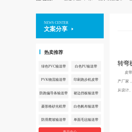
NEWS CENTER
文案分享
热卖推荐
转弯
绿色PVC输送带
白色PU输送带
皮带输
PVK物流输送带
印刷跑步机皮带
产厂家
从设计
防跑偏导条输送带
裙边挡板输送带
菱形格砂光机带
白色帆布输送带
防滑爬坡输送带
单面毛毡输送带
产品中心