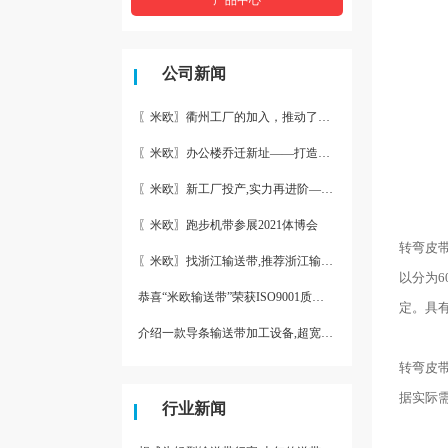
公司新闻
〖米欧〗衢州工厂的加入，推动了产能更节约了成本。
〖米欧〗办公楼乔迁新址——打造新起点 再著新篇章
〖米欧〗新工厂投产,实力再进阶—米欧带业衢州工厂投产并平稳运
〖米欧〗跑步机带参展2021体博会
转弯皮
〖米欧〗找浙江输送带,推荐浙江输送带生产厂家“米欧”
以分为6
恭喜“米欧输送带”荣获ISO9001质量体系认证
定。具
介绍一款导条输送带加工设备,超宽输送带利器
转弯皮
据实际
行业新闻