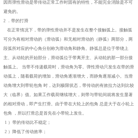
因而弹性滑动是带传动正常工作时固有的特性，不能完全消除是不可
避免的。
2 ．带的打滑
在正常情况下，带的弹性滑动并不是发生在整个接触弧上。接触弧
可分为有相对滑动的（滑动弧）和无相对滑动的（静弧）两部分，两
段弧所对应的中心角分别称为滑动角和静角。静弧总是位于带绕上
主、从动轮的开始部分，滑动弧位于带离开主、从动轮的那一部分接
触弧上。 当带不传递载荷时，滑动角为零。弹性滑动只发生在带的滑
动弧上，随着载荷的增加，滑动角逐渐增大，而静角逐渐减小。当滑
动角增大到带轮包角 时，达到极限状态，带传动的有效拉力达到比较
大（临界）值。如果工作载荷继续增大，则带与带轮间就将发生显著
的相对滑动，即产生打滑。由于带在大轮上的包角 总是大于在小轮上
包角 ，所以打滑总是首先在小带轮上发生。
1 ）带的传动比不稳定；
2 ）降低了传动效率；