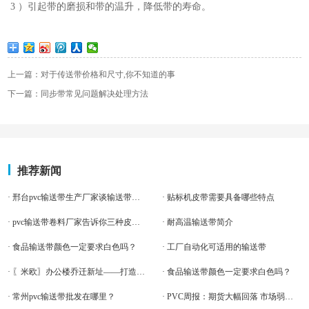
3 ）引起带的磨损和带的温升，降低带的寿命。
上一篇：对于传送带价格和尺寸,你不知道的事
下一篇：同步带常见问题解决处理方法
推荐新闻
· 邢台pvc输送带生产厂家谈输送带跑偏问题
· 贴标机皮带需要具备哪些特点
· pvc输送带卷料厂家告诉你三种皮带接头
· 耐高温输送带简介
· 食品输送带颜色一定要求白色吗？
· 工厂自动化可适用的输送带
· 〖米欧〗办公楼乔迁新址——打造新起点 再著新篇章
· 食品输送带颜色一定要求白色吗？
· 常州pvc输送带批发在哪里？
· PVC周报：期货大幅回落 市场弱势调整