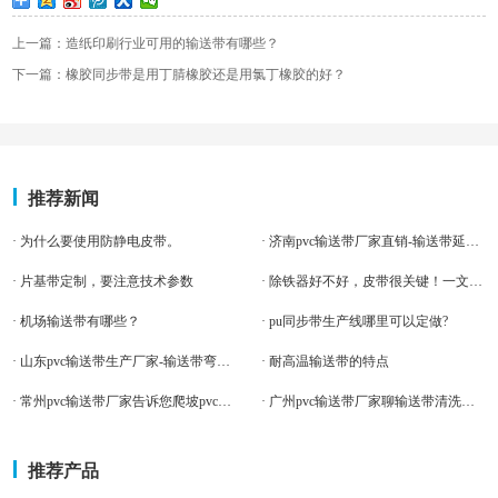
上一篇：造纸印刷行业可用的输送带有哪些？
下一篇：橡胶同步带是用丁腈橡胶还是用氯丁橡胶的好？
推荐新闻
· 为什么要使用防静电皮带。
· 济南pvc输送带厂家直销-输送带延展增大的因素
· 片基带定制，要注意技术参数
· 除铁器好不好，皮带很关键！一文读懂“除铁器皮带”！
· 机场输送带有哪些？
· pu同步带生产线哪里可以定做?
· 山东pvc输送带生产厂家-输送带弯曲折怎么办
· 耐高温输送带的特点
· 常州pvc输送带厂家告诉您爬坡pvc输送带应该如何
· 广州pvc输送带厂家聊输送带清洗需要注意什么？
推荐产品