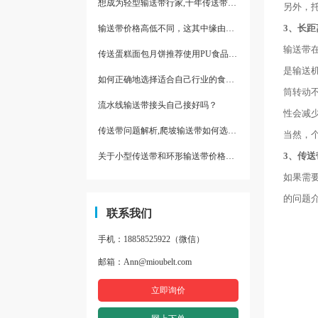
想成为轻型输送带行家,十年传送带师傅教你三招
另外，
3、长
输送带价格高低不同，这其中缘由你清楚了吗
输送带
传送蛋糕面包月饼推荐使用PU食品级输送带
是输送
如何正确地选择适合自己行业的食品输送带
筒转动
流水线输送带接头自己接好吗？
性会减
传送带问题解析,爬坡输送带如何选择,推荐一款防滑输送带
当然，
3、传
关于小型传送带和环形输送带价格，他们有什么区别点。
如果需
的问题
联系我们
手机：18858525922（微信）
邮箱：Ann@mioubelt.com
立即询价