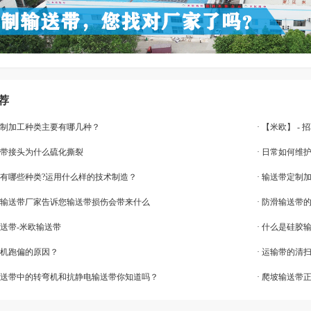
荐
带定制加工种类主要有哪几种？
· 【米欧】 
送带接头为什么硫化撕裂
· 日常如何维
带扣有哪些种类?运用什么样的技术制造？
· 输送带定制
VC输送带厂家告诉您输送带损伤会带来什么
· 防滑输送带
输送带-米欧输送带
· 什么是硅胶
送机跑偏的原因？
· 运输带的
线输送带中的转弯机和抗静电输送带你知道吗？
· 爬坡输送带