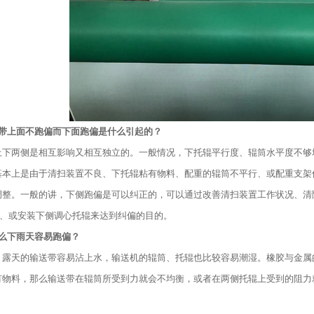
送带上面不跑偏而下面跑偏是什么引起的？
上下两侧是相互影响又相互独立的。一般情况，下托辊平行度、辊筒水平度不够
基本上是由于清扫装置不良、下托辊粘有物料、配重的辊筒不平行、或配重支架
调整。一般的讲，下侧跑偏是可以纠正的，可以通过改善清扫装置工作状况、清
辊、或安装下侧调心托辊来达到纠偏的目的。
什么下雨天容易跑偏？
，露天的输送带容易沾上水，输送机的辊筒、托辊也比较容易潮湿。橡胶与金属
有物料，那么输送带在辊筒所受到力就会不均衡，或者在两侧托辊上受到的阻力