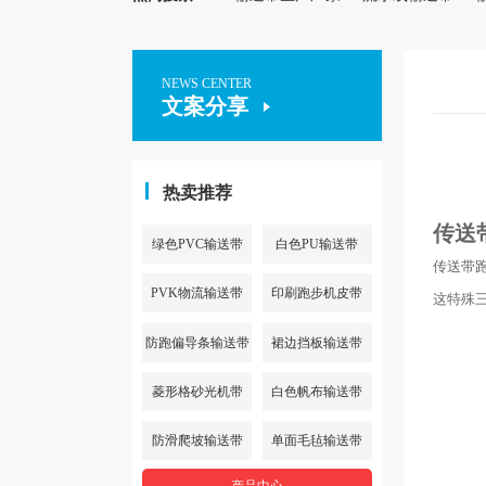
NEWS CENTER
文案分享
热卖推荐
传送
绿色PVC输送带
白色PU输送带
传送带
PVK物流输送带
印刷跑步机皮带
这特殊
防跑偏导条输送带
裙边挡板输送带
菱形格砂光机带
白色帆布输送带
防滑爬坡输送带
单面毛毡输送带
产品中心