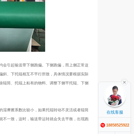
均会引起输送带下侧跑偏。下侧跑偏，而上侧正常这
偏斜、下托辊相互不平行所致，具体情况要根据实际
除辊筒、托辊上粘有的物料、调整下侧平托辊、下侧
的湿摩擦系数比较小，如果托辊转动不灵活或者辊筒
在线客服
就不一致，这时，输送带运转就会失去平衡，出现跑
18858525922