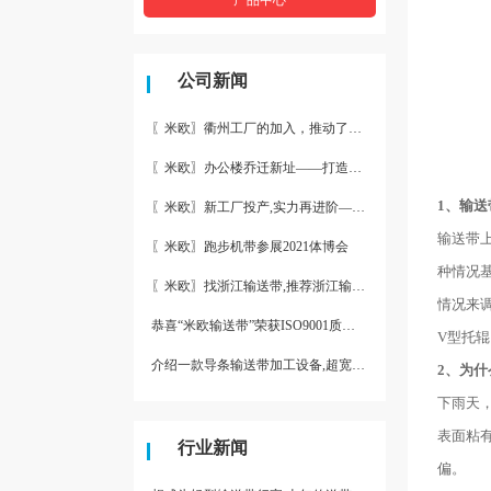
公司新闻
〖米欧〗衢州工厂的加入，推动了产能更节约了成本。
〖米欧〗办公楼乔迁新址——打造新起点 再著新篇章
1、输
〖米欧〗新工厂投产,实力再进阶—米欧带业衢州工厂投产并平稳运
输送带
〖米欧〗跑步机带参展2021体博会
种情况
〖米欧〗找浙江输送带,推荐浙江输送带生产厂家“米欧”
情况来
恭喜“米欧输送带”荣获ISO9001质量体系认证
V型托
介绍一款导条输送带加工设备,超宽输送带利器
2、为
下雨天
表面粘
行业新闻
偏。