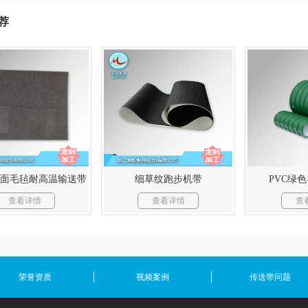
荐
m单面毛毡耐高温输送带
细草纹跑步机带
PVC绿
查看详情
查看详情
查
荣誉资质
视频案例
传送带问题