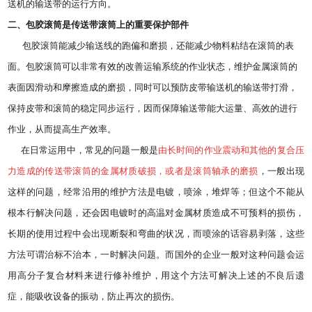
送机的输送带的运行方向。
二、包胶
滚筒
是传送带滚筒上的重要保护部件
包胶滚筒能减少输送线的跑偏和磨损，还能减少物料粘结在滚筒的表
面。包胶滚筒可以非常有效的改善运输系统的作业状态，维护金属滚筒的
表面因滑动和摩擦造成的磨损，同时可以预防皮带输送机的输送带打滑，
保持皮带和滚筒的稳定同步运行，因而保障输送带能大运量、高效的进行
作业，从而提高生产效率。
在日常运用中，常见的问题一般是
由长时间的作业震动和其他的复合压
力造成的传送带滚筒的金属材质破损，或者是滚筒轴承的磨损
，一般出现
这样的问题，经常沿用的维护方法是电镀，喷涂，堆焊等；但这个不能从
根本行解决问题，还会因电镀时的高温对金属材质造成不可预料的损伤，
长期的使用过程中会出现断裂和弯曲的状况，而喷涂的话容易剥落，这些
方法可谓治标不治本，一时解决问题。而国外的企业一般对这种问题会运
用高分子复合材料来进行修补维护，用这个方法可解决上述的不良后遗
症，能吸收设备的振动，防止再次的损伤。