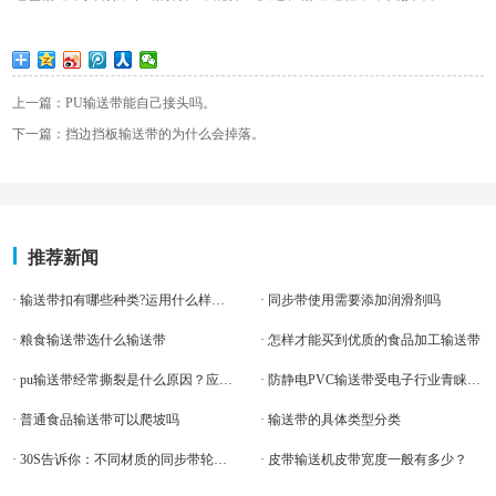
上一篇：PU输送带能自己接头吗。
下一篇：挡边挡板输送带的为什么会掉落。
推荐新闻
· 输送带扣有哪些种类?运用什么样的技术制造？
· 同步带使用需要添加润滑剂吗
· 粮食输送带选什么输送带
· 怎样才能买到优质的食品加工输送带
· pu输送带经常撕裂是什么原因？应该怎么办？
· 防静电PVC输送带受电子行业青睐的原因
· 普通食品输送带可以爬坡吗
· 输送带的具体类型分类
· 30S告诉你：不同材质的同步带轮有何特点？
· 皮带输送机皮带宽度一般有多少？