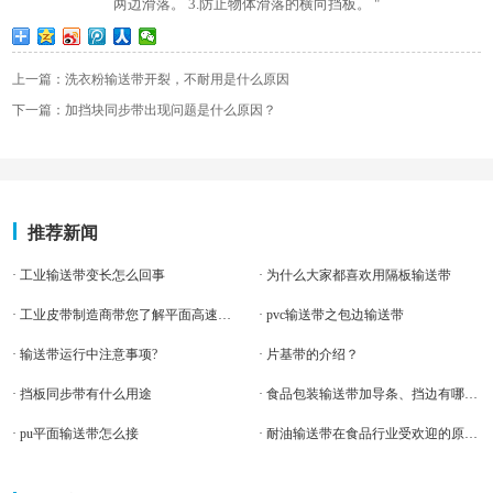
两边滑落。 3.防止物体滑落的横向挡板。 "
上一篇：洗衣粉输送带开裂，不耐用是什么原因
下一篇：加挡块同步带出现问题是什么原因？
推荐新闻
· 工业输送带变长怎么回事
· 为什么大家都喜欢用隔板输送带
· 工业皮带制造商带您了解平面高速传动皮带的特点
· pvc输送带之包边输送带
· 输送带运行中注意事项?
· 片基带的介绍？
· 挡板同步带有什么用途
· 食品包装输送带加导条、挡边有哪些好处
· pu平面输送带怎么接
· 耐油输送带在食品行业受欢迎的原因，竟是因为优点太多了？